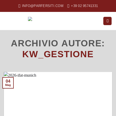
Salta
INFO@PARFERSITI.COM
+39 02 95741331
ai
contenuti
ARCHIVIO AUTORE:
KW_GESTIONE
04
Mag