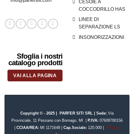
info@parfersiti.com
CESOIE A
COCCODRILLO HAS
LINEE DI
SEPARAZIONE LS
INSONORIZZAZIONI
Sfoglia i nostri
catalogo prodotti
VAI ALLA PAGINA
Copyright © - 2025 |
PARFER SITI SRL
|
Sede:
Via
Provinciale, 11 Pessano con Bornago, MI
|
P.IVA:
07608780156
|
CCIAA/REA:
MI 1171648
|
Cap.Sociale:
120.000
|
Privacy