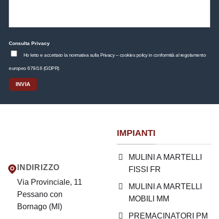
Consulta Privacy
Ho letto e accettato la normativa sulla Privacy – cookies policy in conformità al regolamento
europeo 679/16 (GDPR)
IMPIANTI
MULINI A MARTELLI
INDIRIZZO
FISSI FR
Via Provinciale, 11
MULINI A MARTELLI
Pessano con
MOBILI MM
Bornago (MI)
PREMACINATORI PM