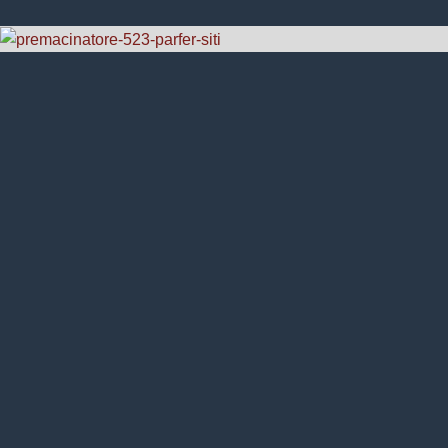
OTTIMIZZA IL TUO IMPIANTO
CON PARFER SITI
Il
premacinatore PM 523
è la soluzione perfetta per tutte
quelle realtà che vorrebbero
ottimizzare impianti di
frantumazione
di medie dimensioni e aumentarne la
capacità produttiva. Questo modello, infatti, è in grado di
produrre dalle
40 alle 60 tonnellate di Proler all’ora
.