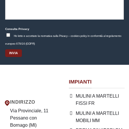
Consulta Privacy
Ho letto e accettato la normativa sulla Privacy – cookies policy in conformità al regolamento
europeo 679/16 (GDPR)
IMPIANTI
MULINI A MARTELLI
INDIRIZZO
FISSI FR
Via Provinciale, 11
MULINI A MARTELLI
Pessano con
MOBILI MM
Bornago (MI)